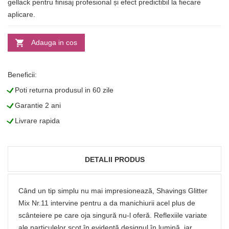
gellack pentru finisaj profesional și efect predictibil la fiecare
aplicare.
Adauga in cos
Beneficii:
L
Poti returna produsul in 60 zile
L
Garantie 2 ani
L
Livrare rapida
DETALII PRODUS
Când un tip simplu nu mai impresionează, Shavings Glitter
Mix Nr.11 intervine pentru a da manichiurii acel plus de
scânteiere pe care oja singură nu-l oferă. Reflexiile variate
ale particulelor scot în evidență designul în lumină, iar