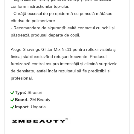
conform instrucțiunilor top-ului.
- Curăță excesul de pe epidermă cu pensulă mătăsos
cândva de polimerizare.
- Recomandare de siguranță: evită contactul cu ochii și
păstrează produsul departe de copii.
Alege Shavings Glitter Mix Nr.11 pentru reflexii vizibile și
finisaj stabil excluzând retușuri frecvente. Produsul
furnizează control asupra intensității și elimină surprizele
de densitate, astfel încât rezultatul să fie predictibil și
profesional.
L
Type:
Strasuri
L
Brand:
2M Beauty
L
Import:
Ungaria