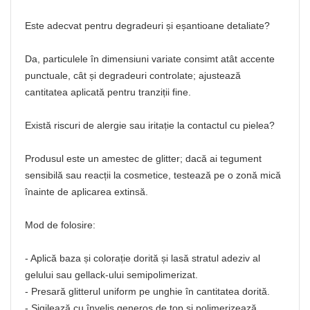
Este adecvat pentru degradeuri și eșantioane detaliate?
Da, particulele în dimensiuni variate consimt atât accente
punctuale, cât și degradeuri controlate; ajustează
cantitatea aplicată pentru tranziții fine.
Există riscuri de alergie sau iritație la contactul cu pielea?
Produsul este un amestec de glitter; dacă ai tegument
sensibilă sau reacții la cosmetice, testează pe o zonă mică
înainte de aplicarea extinsă.
Mod de folosire:
- Aplică baza și colorație dorită și lasă stratul adeziv al
gelului sau gellack-ului semipolimerizat.
- Presară glitterul uniform pe unghie în cantitatea dorită.
- Sigilează cu înveliș generos de top și polimerizează