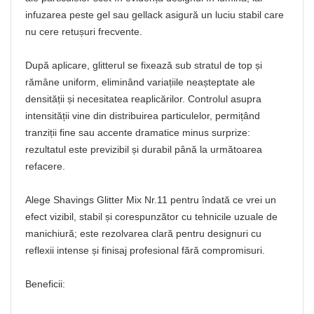
infuzarea peste gel sau gellack asigură un luciu stabil care
nu cere retușuri frecvente.
După aplicare, glitterul se fixează sub stratul de top și
rămâne uniform, eliminând variațiile neașteptate ale
densității și necesitatea reaplicărilor. Controlul asupra
intensității vine din distribuirea particulelor, permițând
tranziții fine sau accente dramatice minus surprize:
rezultatul este previzibil și durabil până la următoarea
refacere.
Alege Shavings Glitter Mix Nr.11 pentru îndată ce vrei un
efect vizibil, stabil și corespunzător cu tehnicile uzuale de
manichiură; este rezolvarea clară pentru designuri cu
reflexii intense și finisaj profesional fără compromisuri.
Beneficii: