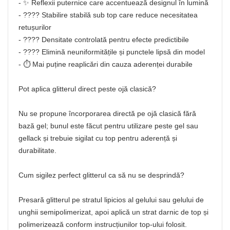
- ✨ Reflexii puternice care accentuează designul în lumină
- ???? Stabilire stabilă sub top care reduce necesitatea
retușurilor
- ???? Densitate controlată pentru efecte predictibile
- ???? Elimină neuniformitățile și punctele lipsă din model
- ⏱️ Mai puține reaplicări din cauza aderenței durabile
Pot aplica glitterul direct peste ojă clasică?
Nu se propune încorporarea directă pe ojă clasică fără
bază gel; bunul este făcut pentru utilizare peste gel sau
gellack și trebuie sigilat cu top pentru aderență și
durabilitate.
Cum sigilez perfect glitterul ca să nu se desprindă?
Presară glitterul pe stratul lipicios al gelului sau gelului de
unghii semipolimerizat, apoi aplică un strat darnic de top și
polimerizează conform instrucțiunilor top-ului folosit.