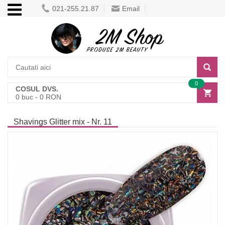
021-255.21.87
Email
0
COSUL DVS.
0
buc -
0
RON
Shavings Glitter mix - Nr. 11