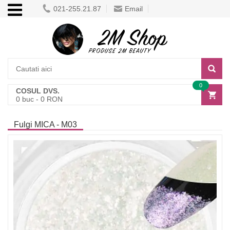
021-255.21.87
Email
0
COSUL DVS.
0
buc -
0
RON
Fulgi MICA - M03