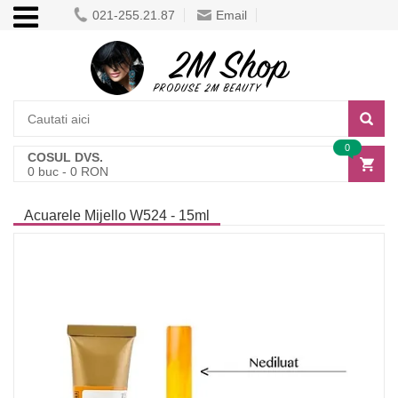
021-255.21.87
Email
0
COSUL DVS.
0
buc -
0
RON
Acuarele Mijello W524 - 15ml