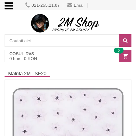
021-255.21.87
Email
0
COSUL DVS.
0
buc -
0
RON
Matrita 2M - SF20