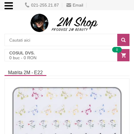
021-255.21.87
Email
0
COSUL DVS.
0
buc -
0
RON
Matrita 2M - E22