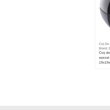
rt
Oja semipermanenta GelLack 2M Nr. 350
Coș De 
13 ml
Brand: 
 bună
Oja semipermanenta GelLack 2M Nr.
Coș de 
350 este un gel hibrid, adica o
așezat
combinatie de lac cu gel, care se
19x19
usca in lampa uv si ramane viguros
ancorat pe unghie timp de 3-4
saptamani.
39 RON