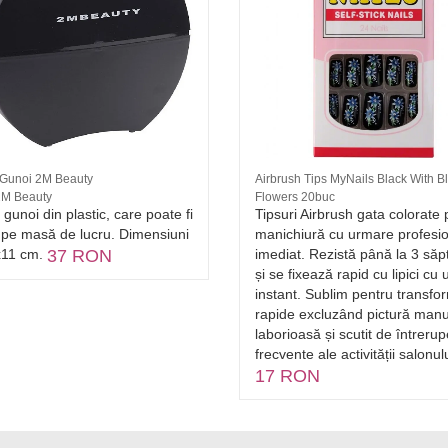
Gunoi 2M Beauty
Airbrush Tips MyNails Black With B
2M Beauty
Flowers 20buc
gunoi din plastic, care poate fi
Tipsuri Airbrush gata colorate 
 pe masă de lucru. Dimensiuni
manichiură cu urmare profesi
x11 cm.
37 RON
imediat. Rezistă până la 3 să
și se fixează rapid cu lipici cu
instant. Sublim pentru transfo
rapide excluzând pictură man
laborioasă și scutit de întrerup
frecvente ale activității salonulu
17 RON