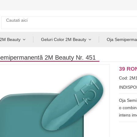
 2M Beauty
Geluri Color 2M Beauty
Oja Semiperma
Semipermanentă 2M Beauty Nr. 451
39 RO
Cod: 2M
INDISPO
Oja Semi
o combina
intens im