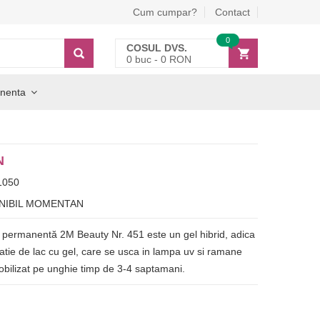
Cum cumpar?
Contact
0
COSUL DVS.
0
buc -
0
RON
nenta
N
1050
NIBIL MOMENTAN
 permanentă 2M Beauty Nr. 451 este un gel hibrid, adica
tie de lac cu gel, care se usca in lampa uv si ramane
obilizat pe unghie timp de 3-4 saptamani.