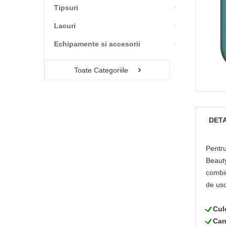
Tipsuri
Lacuri
Echipamente si accesorii
Toate Categoriile
DETA
Pentru
Beauty
combin
de uso
L
Cul
L
Can