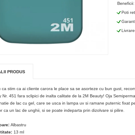
Beneficii:
L
Poti re
L
Garanti
L
Livrare
LII PRODUS
 ca stim ca ai cliente carora le place sa se asorteze cu bun gust, 
 Nr. 451 fara sclipici de inalta calitate de la 2M Beauty! Oja Semiperm
atie de lac cu gel, care se usca in lampa uv si ramane puternic fixat p
r ca un lac de unghii, si se poate indeparta prin dizolvare si pilire.
oare:
Albastru
titate:
13 ml