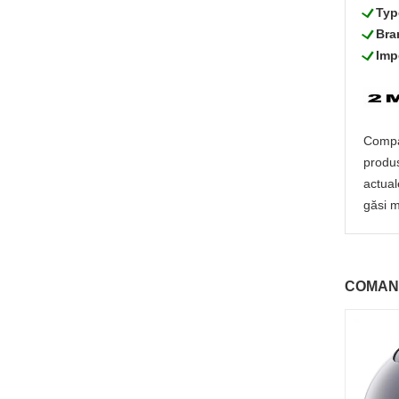
L
Typ
L
Bra
L
Imp
Compan
produs
actual
găsi m
COMAN