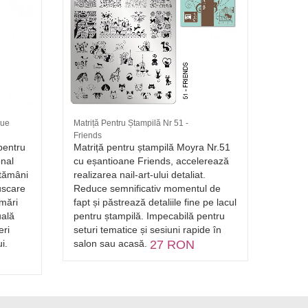
lue
Matriță Pentru Ștampilă Nr 51 -
Platinum
Friends
Albastr
pentru
Matriță pentru ștampilă Moyra Nr.51
Pulber
onal
cu eșantioane Friends, accelerează
unghii
ptămâni
realizarea nail-art-ului detaliat.
specta
 uscare
Reduce semnificativ momentul de
mențin
rmări
fapt și păstrează detaliile fine pe lacul
formel
uală
pentru ștampilă. Impecabilă pentru
vizual
eri
seturi tematice și sesiuni rapide în
profes
i.
salon sau acasă.
27 RON
gel UV
contro