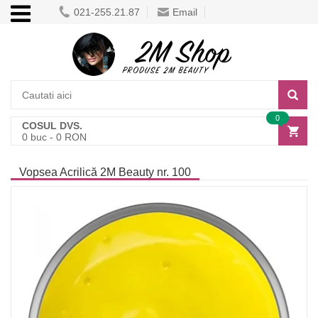
021-255.21.87
Email
0
COSUL DVS.
0
buc -
0
RON
Vopsea Acrilică 2M Beauty nr. 100