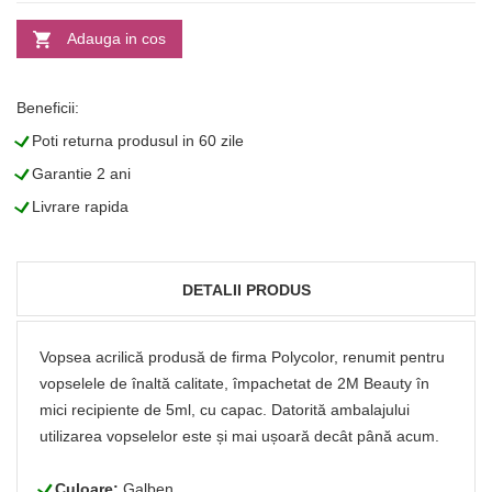
Adauga in cos
Beneficii:
L
Poti returna produsul in 60 zile
L
Garantie 2 ani
L
Livrare rapida
DETALII PRODUS
Vopsea acrilică produsă de firma Polycolor, renumit pentru
vopselele de înaltă calitate, împachetat de 2M Beauty în
mici recipiente de 5ml, cu capac. Datorită ambalajului
utilizarea vopselelor este și mai ușoară decât până acum.
L
Culoare:
Galben