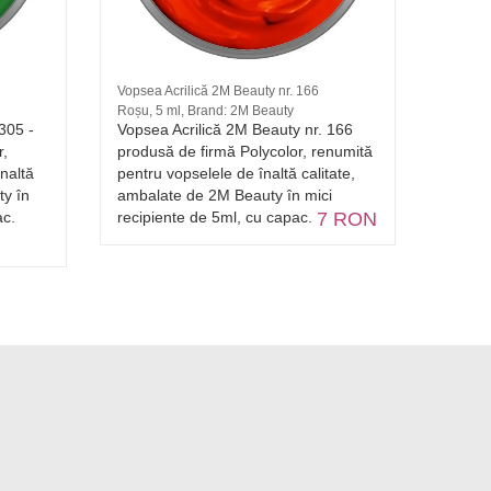
Vopsea Acrilică 2M Beauty nr. 166
Vopsea 
Roșu, 5 ml, Brand: 2M Beauty
Arginti
305 -
Vopsea Acrilică 2M Beauty nr. 166
Vopsea
r,
produsă de firmă Polycolor, renumită
5ml pr
naltă
pentru vopselele de înaltă calitate,
renumi
ty în
ambalate de 2M Beauty în mici
calita
ac.
recipiente de 5ml, cu capac.
7 RON
mici r
7 R