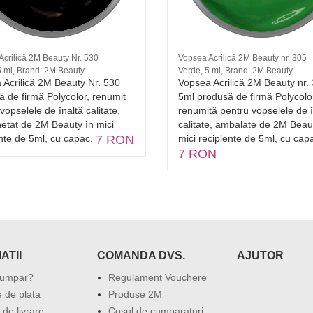
Acrilică 2M Beauty Nr. 530
Vopsea Acrilică 2M Beauty nr. 305
5 ml, Brand: 2M Beauty
Verde, 5 ml, Brand: 2M Beauty
 Acrilică 2M Beauty Nr. 530
Vopsea Acrilică 2M Beauty nr. 
 de firmă Polycolor, renumit
5ml produsă de firmă Polycolo
vopselele de înaltă calitate,
renumită pentru vopselele de î
etat de 2M Beauty în mici
calitate, ambalate de 2M Beau
ente de 5ml, cu capac.
7 RON
mici recipiente de 5ml, cu cap
7 RON
ATII
COMANDA DVS.
AJUTOR
umpar?
Regulament Vouchere
 de plata
Produse 2M
 de livrare
Cosul de cumparaturi