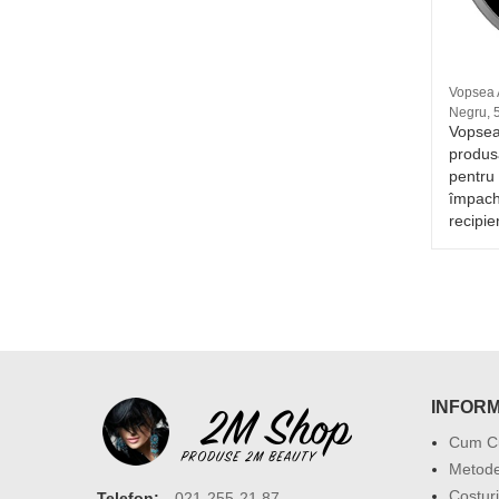
Oja semipermanenta GelLack 2M Nr. 647
Vopsea 
13 ml
Negru, 
144 -
Cu ajutorul Oja semipermanenta
Vopsea
,
GelLack 2M Nr. 647, unghiile se vor
produsă
naltă
transforma rapid in adevarate perle!
pentru 
y în
GelLack este un gel hibrid, adica o
împach
c.
combinatie de lac cu gel, care se
recipi
usca in lampa uv si care se fixeaza
pe unghie timp de 3-4 saptamani.
39 RON
INFORM
Cum C
Metode
Costuri
Telefon:
021-255-21.87