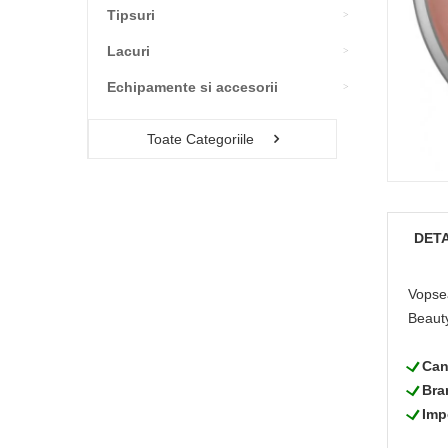
Tipsuri
Lacuri
Echipamente si accesorii
Toate Categoriile
DETA
Vopsea
Beauty
L
Can
L
Bra
L
Imp