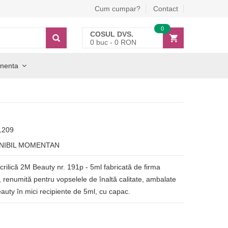
Cum cumpar?
Contact
0
COSUL DVS.
0
buc -
0
RON
nenta
1209
NIBIL MOMENTAN
rilică 2M Beauty nr. 191p - 5ml fabricată de firma
, renumită pentru vopselele de înaltă calitate, ambalate
uty în mici recipiente de 5ml, cu capac.