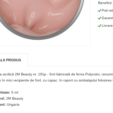
Beneficii:
L
Poti re
L
Garanti
L
Livrare
LII PRODUS
 acrilică 2M Beauty nr. 191p - 5ml fabricată de firma Polycolor, renumi
 în mici recipiente de 5ml, cu capac. în raport cu ambalajului folosire
titate:
5 ml
nd:
2M Beauty
ort:
Ungaria