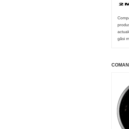
Compan
produs
actual
găsi m
COMAN