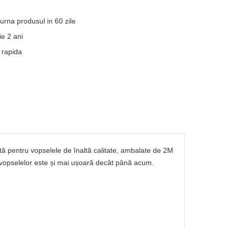
turna produsul in 60 zile
e 2 ani
 rapida
tă pentru vopselele de înaltă calitate, ambalate de 2M
a vopselelor este și mai ușoară decât până acum.