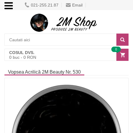
021-255.21.87
Email
0
COSUL DVS.
0
buc -
0
RON
Vopsea Acrilică 2M Beauty Nr. 530