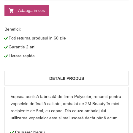
Adauga in cos
Beneficii:
L
Poti returna produsul in 60 zile
L
Garantie 2 ani
L
Livrare rapida
DETALII PRODUS
Vopsea acrilică fabricată de firma Polycolor, renumit pentru
vopselele de înaltă calitate, ambalat de 2M Beauty în mici
recipiente de 5ml, cu capac. Din cauza ambalajului
utilizarea vopselelor este și mai ușoară decât până acum.
L
Culoare:
Negru