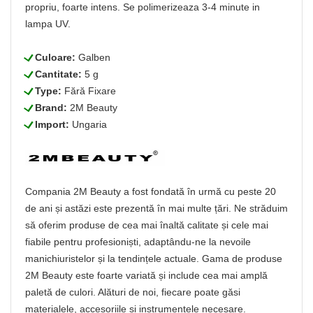
propriu, foarte intens. Se polimerizeaza 3-4 minute in
lampa UV.
L
Culoare:
Galben
L
Cantitate:
5 g
L
Type:
Fără Fixare
L
Brand:
2M Beauty
L
Import:
Ungaria
Compania 2M Beauty a fost fondată în urmă cu peste 20
de ani și astăzi este prezentă în mai multe țări. Ne străduim
să oferim produse de cea mai înaltă calitate și cele mai
fiabile pentru profesioniști, adaptându-ne la nevoile
manichiuristelor și la tendințele actuale. Gama de produse
2M Beauty este foarte variată și include cea mai amplă
paletă de culori. Alături de noi, fiecare poate găsi
materialele, accesoriile și instrumentele necesare.