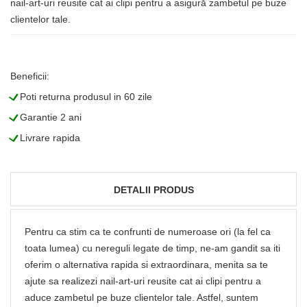
nail-art-uri reusite cat ai clipi pentru a asigură zambetul pe buze
clientelor tale.
Beneficii:
L
Poti returna produsul in 60 zile
L
Garantie 2 ani
L
Livrare rapida
DETALII PRODUS
Pentru ca stim ca te confrunti de numeroase ori (la fel ca
toata lumea) cu nereguli legate de timp, ne-am gandit sa iti
oferim o alternativa rapida si extraordinara, menita sa te
ajute sa realizezi nail-art-uri reusite cat ai clipi pentru a
aduce zambetul pe buze clientelor tale. Astfel, suntem