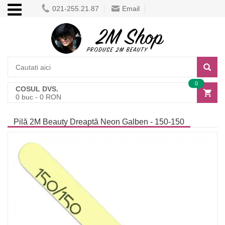
021-255.21.87
Email
0
COSUL DVS.
0
buc -
0
RON
Pilă 2M Beauty Dreaptă Neon Galben - 150-150