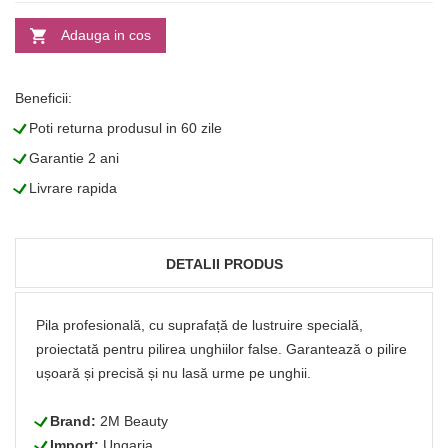
Adauga in cos
Beneficii:
L
Poti returna produsul in 60 zile
L
Garantie 2 ani
L
Livrare rapida
DETALII PRODUS
Pila profesională, cu suprafață de lustruire specială,
proiectată pentru pilirea unghiilor false. Garantează o pilire
ușoară și precisă și nu lasă urme pe unghii.
L
Brand:
2M Beauty
L
Import:
Ungaria