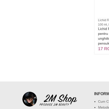
Buffer Alb
Lichid 
Alb, Brand: MyNails
100 ml,
tam
Buffer alb, de calitate, cu duritate
Lichid
r cu o
normală, care se utilizează la
pentru 
mandam
manichiură, pedichiură și la construit
unghiil
r. 37
unghii false. Import Germania
pensule
e la 2M
3.9 RON
17 R
INFORM
Cum C
Metode