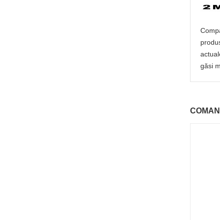
Compan
produs
actual
găsi m
COMAN