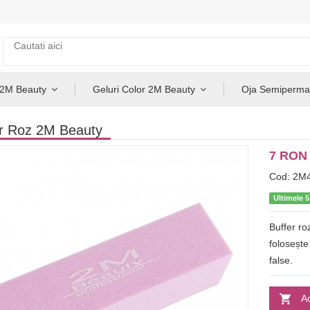
 2M Beauty
Geluri Color 2M Beauty
Oja Semiperma
er Roz 2M Beauty
7 RON
Cod: 2M
Ultimele 5
Buffer ro
folosește
false.
A