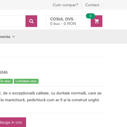
Cum cumpar?
Contact
0
COSUL DVS.
0
buc -
0
RON
nenta
4046
 în stoc
Lichidare stoc
z, de o excepțională calitate, cu duritate normală, care se
 la manichiură, pedichiură cum ar fi și la construit unghii
dauga in cos