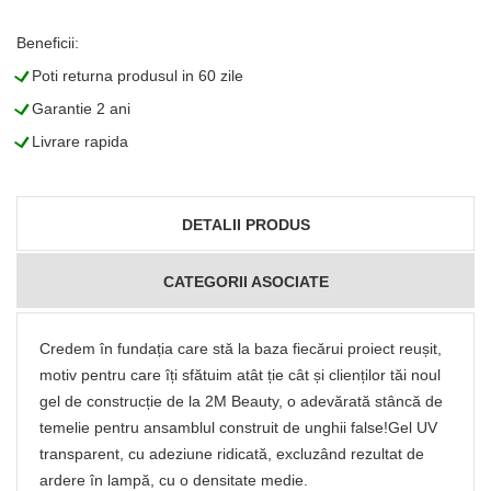
Beneficii:
L
Poti returna produsul in 60 zile
L
Garantie 2 ani
L
Livrare rapida
DETALII PRODUS
CATEGORII ASOCIATE
Credem în fundația care stă la baza fiecărui proiect reușit,
motiv pentru care îți sfătuim atât ție cât și clienților tăi noul
gel de construcție de la 2M Beauty, o adevărată stâncă de
temelie pentru ansamblul construit de unghii false!Gel UV
transparent, cu adeziune ridicată, excluzând rezultat de
ardere în lampă, cu o densitate medie.