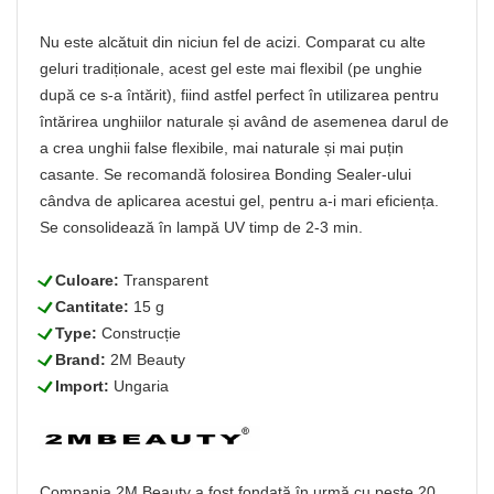
Nu este alcătuit din niciun fel de acizi. Comparat cu alte
geluri tradiționale, acest gel este mai flexibil (pe unghie
după ce s-a întărit), fiind astfel perfect în utilizarea pentru
întărirea unghiilor naturale și având de asemenea darul de
a crea unghii false flexibile, mai naturale și mai puțin
casante. Se recomandă folosirea Bonding Sealer-ului
cândva de aplicarea acestui gel, pentru a-i mari eficiența.
Se consolidează în lampă UV timp de 2-3 min.
L
Culoare:
Transparent
L
Cantitate:
15 g
L
Type:
Construcție
L
Brand:
2M Beauty
L
Import:
Ungaria
Compania 2M Beauty a fost fondată în urmă cu peste 20