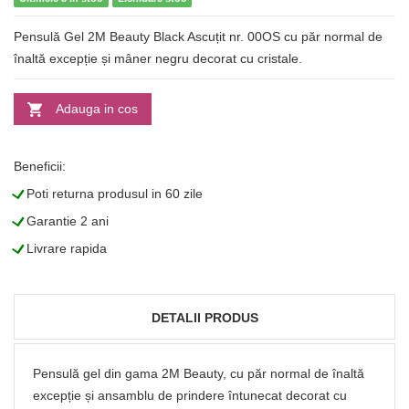
Pensulă Gel 2M Beauty Black Ascuțit nr. 00OS cu păr normal de
înaltă excepție și mâner negru decorat cu cristale.
Adauga in cos
Beneficii:
L
Poti returna produsul in 60 zile
L
Garantie 2 ani
L
Livrare rapida
DETALII PRODUS
Pensulă gel din gama 2M Beauty, cu păr normal de înaltă
excepție și ansamblu de prindere întunecat decorat cu