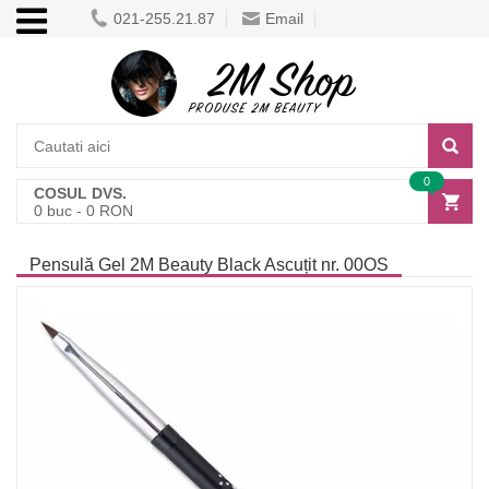
021-255.21.87
Email
0
COSUL DVS.
0
buc -
0
RON
Pensulă Gel 2M Beauty Black Ascuțit nr. 00OS