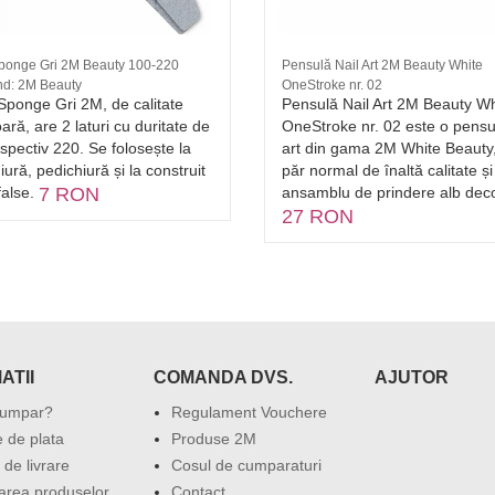
Sponge Gri 2M Beauty 100-220
Pensulă Nail Art 2M Beauty White
and: 2M Beauty
OneStroke nr. 02
Sponge Gri 2M, de calitate
Pensulă Nail Art 2M Beauty Wh
ară, are 2 laturi cu duritate de
OneStroke nr. 02 este o pensul
spectiv 220. Se folosește la
art din gama 2M White Beauty
ură, pedichiură și la construit
păr normal de înaltă calitate și
false.
7 RON
ansamblu de prindere alb deco
27 RON
ATII
COMANDA DVS.
AJUTOR
umpar?
Regulament Vouchere
 de plata
Produse 2M
 de livrare
Cosul de cumparaturi
area produselor
Contact