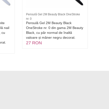
Pensulă Gel 2M Beauty Black OneStroke
Pilă 2
nr. 0
Alb, Br
ite
Pensulă Gel 2M Beauty Black
Pila 2
ă nail
OneStroke nr. 0 din gama 2M Beauty
superi
, cu
Black, cu păr normal de înaltă
100, r
valoare și mâner negru decorat.
manich
rat.
27 RON
unghii