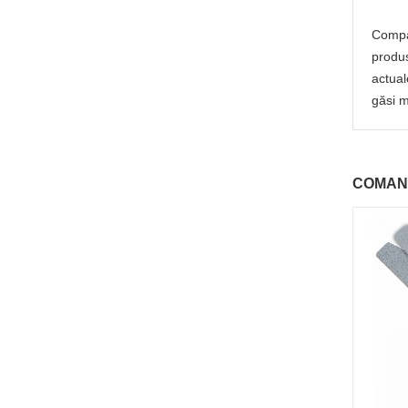
Compan
produs
actual
găsi m
COMAN