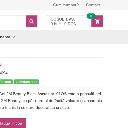
Cum cumpar?
Contact
0
COSUL DVS.
0
buc -
0
RON
nenta
N
3694
 în stoc
Lichidare stoc
el 2M Beauty Black Ascuțit nr. 01OS este o pensulă gel
 2M Beauty, cu păr normal de înaltă valoare și ansamblu
re închis la culoare decorat cu cristale.
dauga in cos