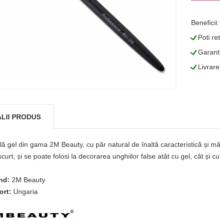
Beneficii:
L
Poti re
L
Garanti
L
Livrare
LII PRODUS
ă gel din gama 2M Beauty, cu păr natural de înaltă caracteristică și mân
scurt, și se poate folosi la decorarea unghiilor false atât cu gel, cât și c
nd:
2M Beauty
ort:
Ungaria