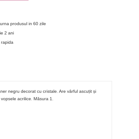
turna produsul in 60 zile
e 2 ani
 rapida
er negru decorat cu cristale. Are vârful ascuțit și
u vopsele acrilice. Măsura 1.