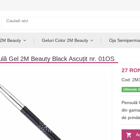
 2M Beauty
Geluri Color 2M Beauty
Oja Semiperma
lă Gel 2M Beauty Black Ascuțit nr. 01OS
27 RO
Cod: 2M
Ultimele 3
Pensulă G
din gama
de prinde
A