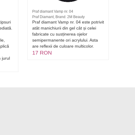
Praf diamant Vamp nr. 04
Pilă Ta
Praf Diamant, Brand: 2M Beauty
Alb, Br
tipsuri
Praf diamant Vamp nr. 04 este potrivit
Pilă s
ediată.
atât manichiurii din gel cât și celei
dermei
fabricate cu susținerea ojelor
Caract
le,
semipermanente ori acrylului. Asta
accesi
plică
are reflexii de culoare multicolor.
17 RON
 jurul