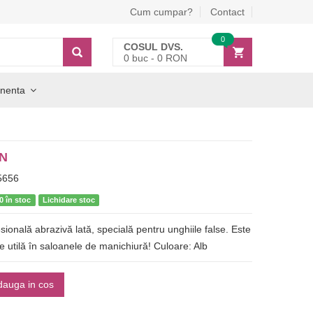
Cum cumpar?
Contact
0
COSUL DVS.
0
buc -
0
RON
nenta
ON
5656
0 în stoc
Lichidare stoc
esională abrazivă lată, specială pentru unghiile false. Este
 utilă în saloanele de manichiură! Culoare: Alb
dauga in cos