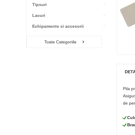
Tipsuri
Lacuri
Echipamente si accesorii
Toate Categoriile
DETA
Pila p
Asigur
de per
L
Cul
L
Bra