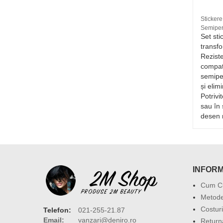
Matrita 2M - dfgs-048
Stickere
Semipe
00/180
4.5 RON
Set sti
vă
transfo
ât și
Reziste
N
compati
semipe
și elim
Potrivi
sau în 
desen 
INFORM
Cum C
Metode
Costuri
Telefon:
021-255-21.87
Email:
vanzari@deniro.ro
Return