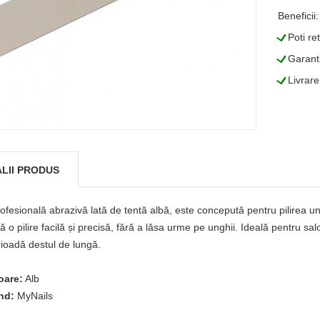
Beneficii:
L
Poti re
L
Garanti
L
Livrare
LII PRODUS
rofesională abrazivă lată de tentă albă, este concepută pentru pilirea un
ă o pilire facilă și precisă, fără a lăsa urme pe unghii. Ideală pentru sa
ioadă destul de lungă.
oare:
Alb
nd:
MyNails