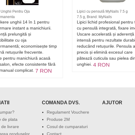
 Unghii Pentru Oja
Lipici cu pensulă MyNails 7.5 g
rmanenta
7.5 g, Brand: MyNails
ckere unghii 14 în 1 pentru
Lipici lichid profesional pentru 
rmare instant a manichiurii.
cu pensulă integrată, fixare im
nță prelungită și
Uscare accelerată și aderență
bilitate cu oja
intensă pentru rezultate durabi
rmanentă; economisește timp
reducând retușurile. Pensula a
ină retușurile frecvente.
precis și elimină excesul care
te pentru manichiură acasă
pătează cuticula sau pielea din
salon, efecte consistente fără
unghiei.
4 RON
manual complicat.
7 RON
ATII
COMANDA DVS.
AJUTOR
umpar?
Regulament Vouchere
 de plata
Produse 2M
 de livrare
Cosul de cumparaturi
area produselor
Contact