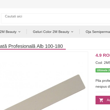
 2M Beauty
Geluri Color 2M Beauty
Oja Semiperma
Lată Profesională Alb 100-180
4.9 R
Cod: 2M
Ultimele 2
Pila prof
nespus de
A