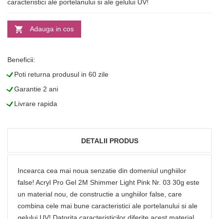
caracteristici ale portelanului si ale gelului UV!
Adauga in cos
Beneficii:
L
Poti returna produsul in 60 zile
L
Garantie 2 ani
L
Livrare rapida
DETALII PRODUS
Incearca cea mai noua senzatie din domeniul unghiilor
false! Acryl Pro Gel 2M Shimmer Light Pink Nr. 03 30g este
un material nou, de constructie a unghiilor false, care
combina cele mai bune caracteristici ale portelanului si ale
gelului UV! Datorita caracteristicilor diferite acest material