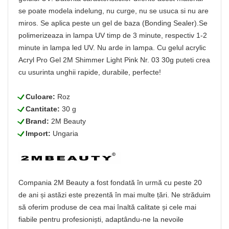
se poate modela indelung, nu curge, nu se usuca si nu are
miros. Se aplica peste un gel de baza (Bonding Sealer).Se
polimerizeaza in lampa UV timp de 3 minute, respectiv 1-2
minute in lampa led UV. Nu arde in lampa. Cu gelul acrylic
Acryl Pro Gel 2M Shimmer Light Pink Nr. 03 30g puteti crea
cu usurinta unghii rapide, durabile, perfecte!
L
Culoare:
Roz
L
Cantitate:
30 g
L
Brand:
2M Beauty
L
Import:
Ungaria
Compania 2M Beauty a fost fondată în urmă cu peste 20
de ani și astăzi este prezentă în mai multe țări. Ne străduim
să oferim produse de cea mai înaltă calitate și cele mai
fiabile pentru profesioniști, adaptându-ne la nevoile