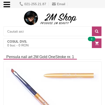
021-255.21.87
Email
0
COSUL DVS.
0
buc -
0
RON
Pensula nail art 2M Gold OneStroke nr. 1