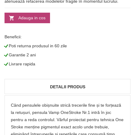
atenuează refacerea modelelor fragile în momentul lucrului.
Adauga in cos
Beneficii:
L
Poti returna produsul in 60 zile
L
Garantie 2 ani
L
Livrare rapida
DETALII PRODUS
Când pensulele obișnuite strică trecerile fine și te forțează
la retușuri, pensula Vamp OneStroke Nr.1 intră în joc
pentru a reda controlul. Vârful proiectat pentru tehnica One
Stroke menține pigmentul exact acolo unde trebuie,
eliminând întreruperile și repetările care consumă timp.