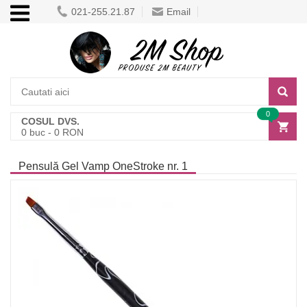
021-255.21.87
Email
0
COSUL DVS.
0
buc -
0
RON
Pensulă Gel Vamp OneStroke nr. 1