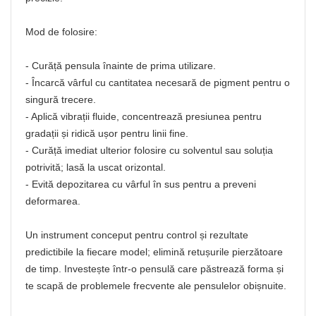
Mod de folosire:
- Curăță pensula înainte de prima utilizare.
- Încarcă vârful cu cantitatea necesară de pigment pentru o
singură trecere.
- Aplică vibrații fluide, concentrează presiunea pentru
gradații și ridică ușor pentru linii fine.
- Curăță imediat ulterior folosire cu solventul sau soluția
potrivită; lasă la uscat orizontal.
- Evită depozitarea cu vârful în sus pentru a preveni
deformarea.
Un instrument conceput pentru control și rezultate
predictibile la fiecare model; elimină retușurile pierzătoare
de timp. Investește într-o pensulă care păstrează forma și
te scapă de problemele frecvente ale pensulelor obișnuite.