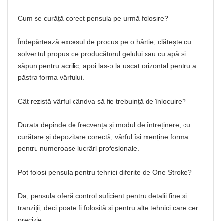
Cum se curăță corect pensula pe urmă folosire?
Îndepărtează excesul de produs pe o hârtie, clătește cu
solventul propus de producătorul gelului sau cu apă și
săpun pentru acrilic, apoi las-o la uscat orizontal pentru a
păstra forma vârfului.
Cât rezistă vârful cândva să fie trebuință de înlocuire?
Durata depinde de frecvența și modul de întreținere; cu
curățare și depozitare corectă, vârful își menține forma
pentru numeroase lucrări profesionale.
Pot folosi pensula pentru tehnici diferite de One Stroke?
Da, pensula oferă control suficient pentru detalii fine și
tranziții, deci poate fi folosită și pentru alte tehnici care cer
precizie.