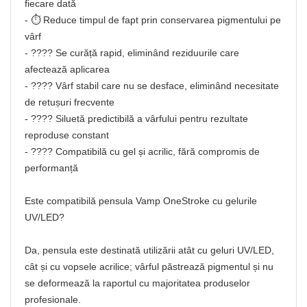
fiecare dată
- ⏱️ Reduce timpul de fapt prin conservarea pigmentului pe
vârf
- ???? Se curăță rapid, eliminând reziduurile care
afectează aplicarea
- ???? Vârf stabil care nu se desface, eliminând necesitate
de retușuri frecvente
- ???? Siluetă predictibilă a vârfului pentru rezultate
reproduse constant
- ???? Compatibilă cu gel și acrilic, fără compromis de
performanță
Este compatibilă pensula Vamp OneStroke cu gelurile
UV/LED?
Da, pensula este destinată utilizării atât cu geluri UV/LED,
cât și cu vopsele acrilice; vârful păstrează pigmentul și nu
se deformează la raportul cu majoritatea produselor
profesionale.