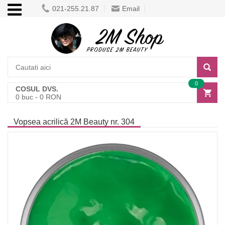
021-255.21.87
Email
0
COSUL DVS.
0
buc -
0
RON
Vopsea acrilică 2M Beauty nr. 304