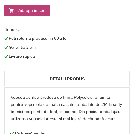
Adauga in cos
Beneficii:
L
Poti returna produsul in 60 zile
L
Garantie 2 ani
L
Livrare rapida
DETALII PRODUS
Vopsea acrilică produsă de firma Polycolor, renumită
pentru vopselele de înaltă calitate, ambalate de 2M Beauty
în mici recipiente de 5ml, cu capac. Din pricina ambalajului
utilizarea vopselelor este și mai lejeră decât până acum.
L
Culoare:
Verde